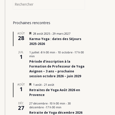
Prochaines rencontres
M
AOÛT
28 août 2025
-
29 mars 2027
28
i
Karma-Yoga : dates des Séjours
s
2025-2026
e
n
JUIL
1 juillet -8 h 00 min
-
10 octobre -17 h 00
a
1
min
v
a
Période d’inscription à la
n
Formation de Professeur de Yoga
t
Avignon – 3 ans – prochaine
session octobre 2026 – juin 2029
M
AOÛT
1 août
-
21 août
1
i
Retraites de Yoga Août 2026 en
s
Provence
e
n
DÉC
27 décembre -10 h 00 min
-
30
a
27
décembre -17 h 00 min
v
a
Retraite de Yoga décembre 2026