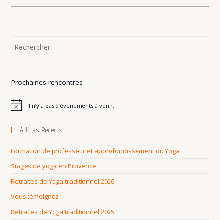
Yoga
En
Provence
Prochaines rencontres
Il n’y a pas d’évènements à venir.
N
o
t
Articles Récents
i
c
e
Formation de professeur et approfondissement du Yoga
Stages de yoga en Provence
Retraites de Yoga traditionnel 2026
Vous témoignez !
Retraites de Yoga traditionnel 2025