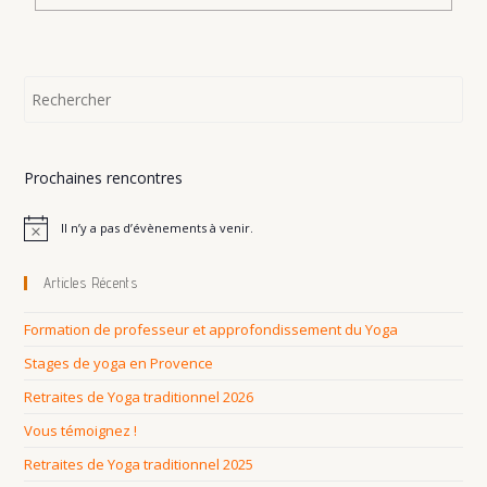
Science
De
La
Respiration
Dans
Le
Yoga
Prochaines rencontres
Il n’y a pas d’évènements à venir.
N
o
t
Articles Récents
i
c
e
Formation de professeur et approfondissement du Yoga
Stages de yoga en Provence
Retraites de Yoga traditionnel 2026
Vous témoignez !
Retraites de Yoga traditionnel 2025