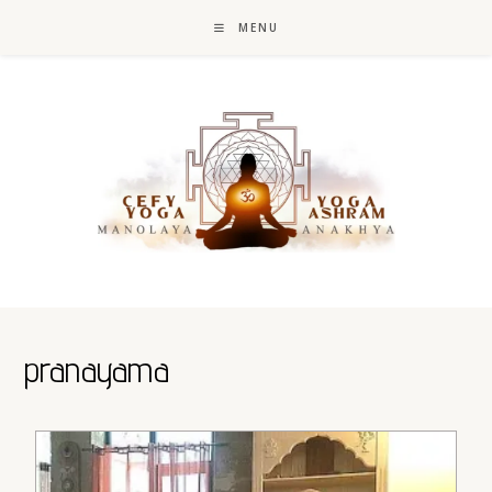
Skip
to
MENU
content
pranayama