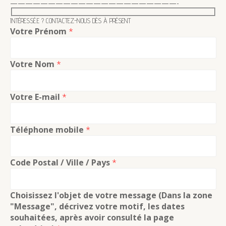
V
——————————————————————-
È
INTÉRESSÉ.E ? CONTACTEZ-NOUS DÈS À PRÉSENT
N
Votre Prénom
*
E
M
Votre Nom
*
E
N
Votre E-mail
*
T
S
Téléphone mobile
*
Code Postal / Ville / Pays
*
Choisissez l'objet de votre message (Dans la zone
"Message", décrivez votre motif, les dates
souhaitées, après avoir consulté la page