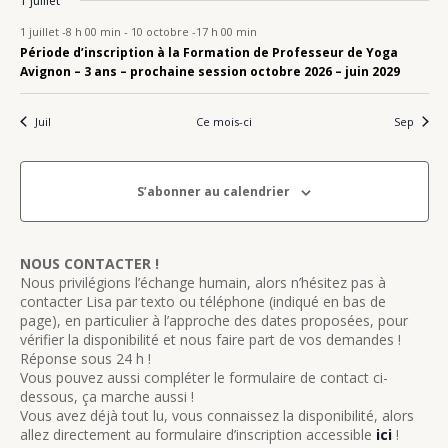
A
1 juillet
m
m
m
m
m
m
m
D
n
n
n
n
n
n
n
a
è
è
è
è
è
è
è
e
e
e
e
e
e
e
e
e
e
e
e
e
e
e
V
t
t
t
t
t
t
t
t
E
n
n
n
n
n
n
n
1 juillet -8 h 00 min
-
10 octobre -17 h 00 min
s
m
m
m
m
m
m
m
n
n
n
n
n
n
n
e
Période d’inscription à la Formation de Professeur de Yoga
e
e
e
e
e
e
e
I
e
e
É
e
e
e
e
e
É
t
t
t
t
t
t
t
.
Avignon – 3 ans – prochaine session octobre 2026 – juin 2029
m
m
m
m
m
m
m
n
n
n
n
n
n
n
G
V
v
e
e
e
e
e
e
e
t
t
t
t
t
t
t
A
è
È
n
n
n
n
n
n
n
Juil
Ce mois-ci
Sep
t
t
t
t
t
t
t
n
T
N
e
I
E
m
S’abonner au calendrier
O
M
e
N
E
n
D
N
t
NOUS CONTACTER !
E
Nous privilégions l’échange humain, alors n’hésitez pas à
T
contacter Lisa par texto ou téléphone (indiqué en bas de
V
S
page), en particulier à l’approche des dates proposées, pour
U
vérifier la disponibilité et nous faire part de vos demandes !
Réponse sous 24 h !
E
Vous pouvez aussi compléter le formulaire de contact ci-
S
dessous, ça marche aussi !
Vous avez déjà tout lu, vous connaissez la disponibilité, alors
É
allez directement au formulaire d’inscription accessible
ici
!