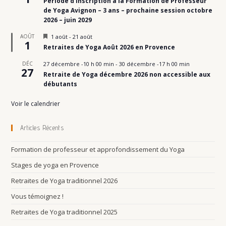
Période d’inscription à la Formation de Professeur
a
v
de Yoga Avignon – 3 ans – prochaine session octobre
a
2026 – juin 2029
n
t
M
AOÛT
1 août
-
21 août
1
i
Retraites de Yoga Août 2026 en Provence
s
e
DÉC
27 décembre -10 h 00 min
-
30 décembre -17 h 00 min
n
27
Retraite de Yoga décembre 2026 non accessible aux
a
v
débutants
a
n
Voir le calendrier
t
Articles Récents
Formation de professeur et approfondissement du Yoga
Stages de yoga en Provence
Retraites de Yoga traditionnel 2026
Vous témoignez !
Retraites de Yoga traditionnel 2025