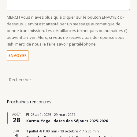
MERCI ! Vous n'avez plus qu'à cliquer sur le bouton ENVOYER ci-
dessous. L'envoi est attesté par un message automatique de
bonne transmission. Les défaillances techniques ou humaines (!)
peuvent arriver, Alors, si vous ne recevez pas de réponse sous
48h, merci de nous le faire savoir par téléphone !
Prochaines rencontres
M
AOÛT
28 août 2025
-
29 mars 2027
28
i
Karma-Yoga : dates des Séjours 2025-2026
s
e
JUIL
1 juillet -8 h 00 min
-
10 octobre -17 h 00 min
n
1