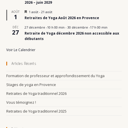
2026 – juin 2029
n
t
M
AOÛT
1 août
-
21 août
1
i
Retraites de Yoga Août 2026 en Provence
s
e
DÉC
27 décembre -10 h 00 min
-
30 décembre -17 h 00 min
n
27
Retraite de Yoga décembre 2026 non accessible aux
a
v
débutants
a
n
Voir Le Calendrier
t
Articles Récents
Formation de professeur et approfondissement du Yoga
Stages de yoga en Provence
Retraites de Yoga traditionnel 2026
Vous témoignez !
Retraites de Yoga traditionnel 2025