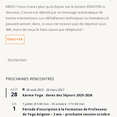
MERCI ! Vous n'avez plus qu'à cliquer sur le bouton ENVOYER ci-
dessous. L'envoi est attesté par un message automatique de
bonne transmission. Les défaillances techniques ou humaines (!)
peuvent arriver, Alors, si vous ne recevez pas de réponse sous
48h, merci de nous le faire savoir par téléphone !
PROCHAINES RENCONTRES
M
AOÛT
28 août 2025
-
29 mars 2027
28
i
Karma-Yoga : dates des Séjours 2025-2026
s
e
JUIL
1 juillet -8 h 00 min
-
10 octobre -17 h 00 min
n
1
Période d’inscription à la Formation de Professeur
a
v
de Yoga Avignon – 3 ans – prochaine session octobre
a