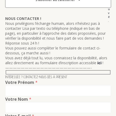
e
r
d
z
E
o
u
u
e
T
v
n
é
v
NOUS CONTACTER !
N
e
.
Nous privilégions l’échange humain, alors n’hésitez pas à
u
d
A
contacter Lisa par texto ou téléphone (indiqué en bas de
a
e
page), en particulier à l’approche des dates proposées, pour
V
t
s
vérifier la disponibilité et nous faire part de vos demandes !
e
I
Réponse sous 24 h !
É
.
Vous pouvez aussi compléter le formulaire de contact ci-
G
v
dessous, ça marche aussi !
A
è
Vous avez déjà tout lu, vous connaissez la disponibilité, alors
allez directement au formulaire d’inscription accessible
ici
!
n
T
——————————————————————-
e
I
m
INTÉRESSÉ.E ? CONTACTEZ-NOUS DÈS À PRÉSENT
O
Votre Prénom
*
e
N
n
D
t
Votre Nom
*
E
V
U