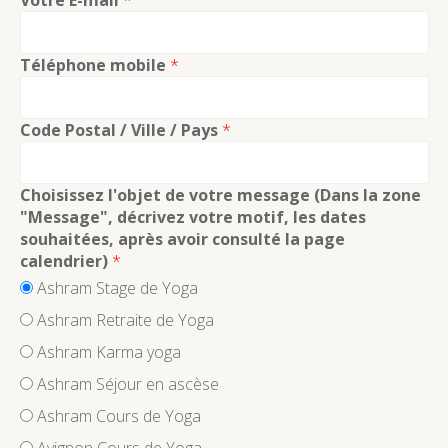
Votre E-mail
*
E
S
Téléphone mobile
*
É
V
Code Postal / Ville / Pays
*
È
N
E
Choisissez l'objet de votre message (Dans la zone
"Message", décrivez votre motif, les dates
M
souhaitées, après avoir consulté la page
E
calendrier)
*
N
Ashram Stage de Yoga
T
Ashram Retraite de Yoga
S
Ashram Karma yoga
Ashram Séjour en ascèse
Ashram Cours de Yoga